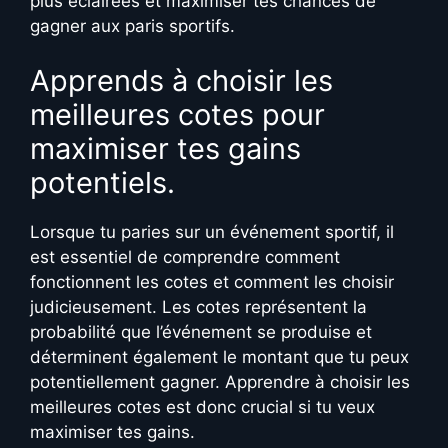
plus éclairées et maximiser tes chances de
gagner aux paris sportifs.
Apprends à choisir les
meilleures cotes pour
maximiser tes gains
potentiels.
Lorsque tu paries sur un événement sportif, il
est essentiel de comprendre comment
fonctionnent les cotes et comment les choisir
judicieusement. Les cotes représentent la
probabilité que l’événement se produise et
déterminent également le montant que tu peux
potentiellement gagner. Apprendre à choisir les
meilleures cotes est donc crucial si tu veux
maximiser tes gains.