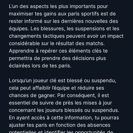
L’un des aspects les plus importants pour
maximiser tes gains aux paris sportifs est de
rester informé sur les dernières nouvelles des
équipes. Les blessures, les suspensions et les
changements tactiques peuvent avoir un impact
considérable sur le résultat des matchs.
Apprendre à repérer ces éléments clés te
permettra de prendre des décisions plus
éclairées lors de tes paris.
Lorsqu’un joueur clé est blessé ou suspendu,
cela peut affaiblir l’équipe et réduire ses
chances de gagner. Par conséquent, il est
essentiel de suivre de près les mises à jour
concernant les joueurs blessés ou suspendus.
En ayant accès à cette information, tu pourras
ajuster tes paris en fonction des absences
potentielles et identifier les opportunités de