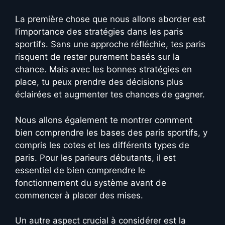
La première chose que nous allons aborder est
l’importance des stratégies dans les paris
sportifs. Sans une approche réfléchie, tes paris
risquent de rester purement basés sur la
chance. Mais avec les bonnes stratégies en
place, tu peux prendre des décisions plus
éclairées et augmenter tes chances de gagner.
Nous allons également te montrer comment
bien comprendre les bases des paris sportifs, y
compris les cotes et les différents types de
paris. Pour les parieurs débutants, il est
essentiel de bien comprendre le
fonctionnement du système avant de
commencer à placer des mises.
Un autre aspect crucial à considérer est la