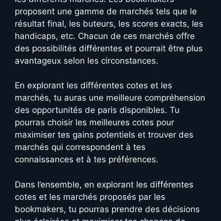
proposent une gamme de marchés tels que le
résultat final, les buteurs, les scores exacts, les
handicaps, etc. Chacun de ces marchés offre
des possibilités différentes et pourrait être plus
avantageux selon les circonstances.
En explorant les différentes cotes et les
marchés, tu auras une meilleure compréhension
des opportunités de paris disponibles. Tu
pourras choisir les meilleures cotes pour
maximiser tes gains potentiels et trouver des
marchés qui correspondent à tes
connaissances et à tes préférences.
Dans l’ensemble, en explorant les différentes
cotes et les marchés proposés par les
bookmakers, tu pourras prendre des décisions