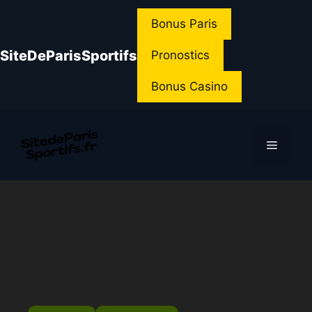
Bonus Paris
SiteDeParisSportifs
Pronostics
Bonus Casino
Aller
au
Menu
contenu