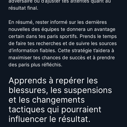
adversaire ou d’ajuster tes attentes quant au
résultat final.
En résumé, rester informé sur les dernières
nouvelles des équipes te donnera un avantage
certain dans tes paris sportifs. Prends le temps
de faire tes recherches et de suivre les sources
d’information fiables. Cette stratégie t’aidera à
maximiser tes chances de succès et à prendre
des paris plus réfléchis.
Apprends à repérer les
blessures, les suspensions
et les changements
tactiques qui pourraient
influencer le résultat.