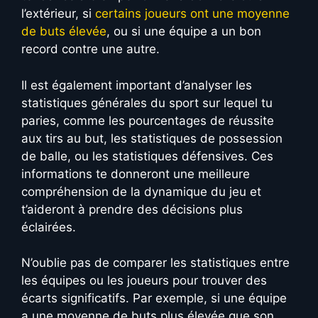
l’extérieur, si
certains joueurs ont une moyenne
de buts élevée
, ou si une équipe a un bon
record contre une autre.
Il est également important d’analyser les
statistiques générales du sport sur lequel tu
paries, comme les pourcentages de réussite
aux tirs au but, les statistiques de possession
de balle, ou les statistiques défensives. Ces
informations te donneront une meilleure
compréhension de la dynamique du jeu et
t’aideront à prendre des décisions plus
éclairées.
N’oublie pas de comparer les statistiques entre
les équipes ou les joueurs pour trouver des
écarts significatifs. Par exemple, si une équipe
a une moyenne de buts plus élevée que son