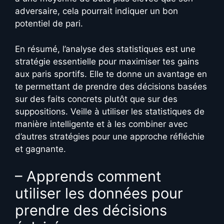
adversaire, cela pourrait indiquer un bon
potentiel de pari.
En résumé, l’analyse des statistiques est une
stratégie essentielle pour maximiser tes gains
aux paris sportifs. Elle te donne un avantage en
te permettant de prendre des décisions basées
sur des faits concrets plutôt que sur des
suppositions. Veille à utiliser les statistiques de
manière intelligente et à les combiner avec
d’autres stratégies pour une approche réfléchie
et gagnante.
– Apprends comment
utiliser les données pour
prendre des décisions