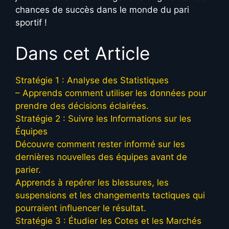
chances de succès dans le monde du pari
sportif !
Dans cet Article
Stratégie 1 : Analyse des Statistiques
– Apprends comment utiliser les données pour
prendre des décisions éclairées.
Stratégie 2 : Suivre les Informations sur les
Équipes
Découvre comment rester informé sur les
dernières nouvelles des équipes avant de
parier.
Apprends à repérer les blessures, les
suspensions et les changements tactiques qui
pourraient influencer le résultat.
Stratégie 3 : Étudier les Cotes et les Marchés