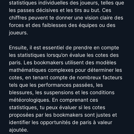
statistiques individuelles des joueurs, telles que
les passes décisives et les tirs au but. Ces
chiffres peuvent te donner une vision claire des
forces et des faiblesses des équipes ou des
joueurs.
Ensuite, il est essentiel de prendre en compte
les statistiques lorsqu’on évalue les cotes des
paris. Les bookmakers utilisent des modèles
mathématiques complexes pour déterminer les
cotes, en tenant compte de nombreux facteurs
tels que les performances passées, les
blessures, les suspensions et les conditions
météorologiques. En comprenant ces
statistiques, tu peux évaluer si les cotes
proposées par les bookmakers sont justes et
identifier les opportunités de paris à valeur
ajoutée.