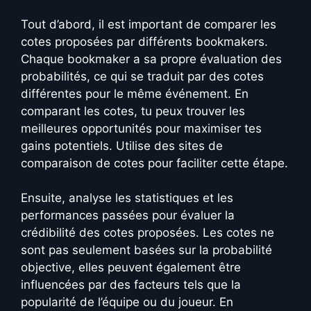
Tout d’abord, il est important de comparer les
cotes proposées par différents bookmakers.
Chaque bookmaker a sa propre évaluation des
probabilités, ce qui se traduit par des cotes
différentes pour le même événement. En
comparant les cotes, tu peux trouver les
meilleures opportunités pour maximiser tes
gains potentiels. Utilise des sites de
comparaison de cotes pour faciliter cette étape.
Ensuite, analyse les statistiques et les
performances passées pour évaluer la
crédibilité des cotes proposées. Les cotes ne
sont pas seulement basées sur la probabilité
objective, elles peuvent également être
influencées par des facteurs tels que la
popularité de l’équipe ou du joueur. En