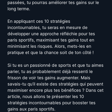
passées, tu pourras améliorer tes gains sur le
long terme.
En appliquant ces 10 stratégies
incontournables, tu seras en mesure de
développer une approche réfléchie pour tes
paris sportifs, maximisant tes gains tout en
minimisant les risques. Alors, mets-les en
pratique et que la chance soit de ton côté !
Si tu es un passionné de sports et que tu aimes
parier, tu as probablement déjà ressenti le
frisson de voir tes gains augmenter. Mais
savais-tu qu’il existe des stratégies qui peuvent
maximiser encore plus tes bénéfices ? Dans cet
article, nous allons te présenter les 10
stratégies incontournables pour booster tes
gains aux paris sportifs.