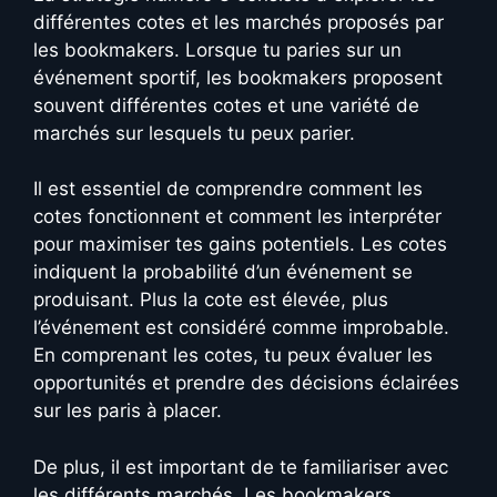
différentes cotes et les marchés proposés par
les bookmakers. Lorsque tu paries sur un
événement sportif, les bookmakers proposent
souvent différentes cotes et une variété de
marchés sur lesquels tu peux parier.
Il est essentiel de comprendre comment les
cotes fonctionnent et comment les interpréter
pour maximiser tes gains potentiels. Les cotes
indiquent la probabilité d’un événement se
produisant. Plus la cote est élevée, plus
l’événement est considéré comme improbable.
En comprenant les cotes, tu peux évaluer les
opportunités et prendre des décisions éclairées
sur les paris à placer.
De plus, il est important de te familiariser avec
les différents marchés. Les bookmakers