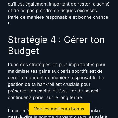
qu’il est également important de rester raisonné
et de ne pas prendre de risques excessifs.
Parie de manière responsable et bonne chance
!
Stratégie 4 : Gérer ton
Budget
L’une des stratégies les plus importantes pour
maximiser tes gains aux paris sportifs est de
gérer ton budget de manière responsable. La
gestion de ta bankroll est cruciale pour
préserver ton capital et t’assurer de pouvoir
continuer à parier sur le long terme.
Voir les meilleurs bonus
La première étape est de définir une bankroll,
c’est-à-dire la somme d’argent que tu es prêt à